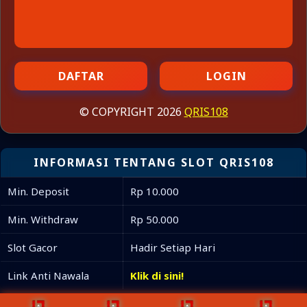
DAFTAR
LOGIN
© COPYRIGHT 2026
QRIS108
INFORMASI TENTANG SLOT QRIS108
Min. Deposit
Rp 10.000
Min. Withdraw
Rp 50.000
Slot Gacor
Hadir Setiap Hari
Link Anti Nawala
Klik di sini!